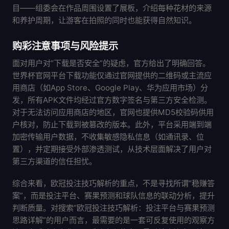
目——组委会在作品周围设置了展板，介绍每种花材的来源
和养护周期，让游客在拍照的同时也能获得自然知识。
购彩注意事项与风险提示
面对用户对“下载是否安全”的疑虑，官方给出了明确回答。
世界杯官网平台下载功能仅通过官网提供的二维码或主流应
用商店（如App Store、Google Play、华为应用市场）分
发，所有APK文件均经过官方数字签名与第三方安全检测。
对于无法访问应用商店的地区，官网也提供MD5校验码供用
户核对，防止下载到被篡改的版本。此外，平台采用端到端
加密传输用户数据，不收集敏感隐私信息（如通讯录、位
置），并定期接受外部渗透测试，从技术层面解决了用户对
第三方渠道的信任担忧。
综合来看，欧冠投注技巧解析的重点，不是寻找所谓“稳赚答
案”，而是投注平台、赛果预测和球队信息的联动分析，提升
判断质量。对搜索“欧冠投注技巧解析：投注平台与赛果预测
思路详解”的用户而言，最需要的是一套可反复使用的观察方