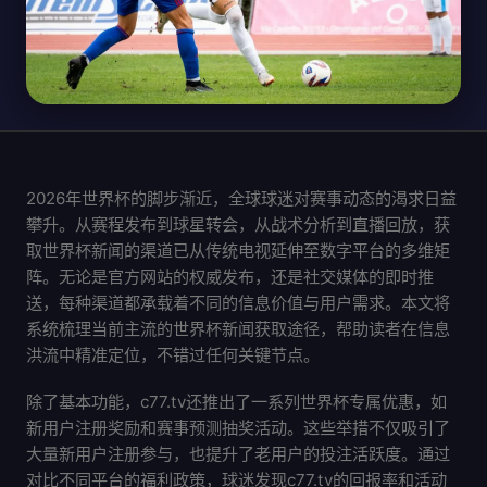
2026年世界杯的脚步渐近，全球球迷对赛事动态的渴求日益
攀升。从赛程发布到球星转会，从战术分析到直播回放，获
取世界杯新闻的渠道已从传统电视延伸至数字平台的多维矩
阵。无论是官方网站的权威发布，还是社交媒体的即时推
送，每种渠道都承载着不同的信息价值与用户需求。本文将
系统梳理当前主流的世界杯新闻获取途径，帮助读者在信息
洪流中精准定位，不错过任何关键节点。
除了基本功能，c77.tv还推出了一系列世界杯专属优惠，如
新用户注册奖励和赛事预测抽奖活动。这些举措不仅吸引了
大量新用户注册参与，也提升了老用户的投注活跃度。通过
对比不同平台的福利政策，球迷发现c77.tv的回报率和活动