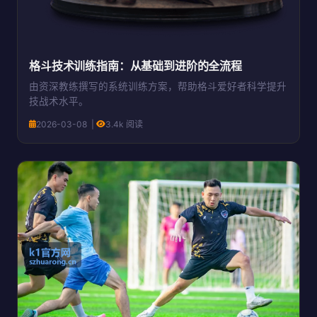
格斗技术训练指南：从基础到进阶的全流程
由资深教练撰写的系统训练方案，帮助格斗爱好者科学提升
技战术水平。
2026-03-08 |
3.4k 阅读