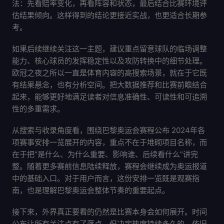
法：先看赔率变化，再看阵容和状态，最后结合比赛环境评
估结果倾向。这样得到的结论更接近实战，也更适合长期参
考。
如果后续继续关注这一主题，建议重点留意球队的临场调整
能力、核心球员的发挥稳定性以及攻防转换中的细节处理。
欧冠之夜之所以一直是体育内容的高搜索场景，就在于它既
有结果悬念，也有分析空间。把大数据推荐和比赛前瞻结合
起来，能够更好地满足读者对信息准确性、可读性和可追溯
性的多重需求。
从搜索与收录角度看，围绕巴黎奥运会赛程公布 2024年各
项赛事安排一览展开的内容，重点不在于堆砌项目名称，而
在于把“是什么、为什么重要、影响谁、后续看什么”讲完
整。随着更多赛前信息陆续释放，赛程会继续成为奥运报道
中的基础入口。对于用户而言，这份安排一览既是观赛指
南，也是理解巴黎奥运会整体节奏的重要起点。
接下来，外界真正要看的仍然是比赛本身会如何展开。时间
公布让所有关注点有了落点，但决定热度持续多久的，依旧