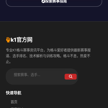
探索赛事指南
k1官方网
专业K1格斗赛事资讯平台，为格斗爱好者提供最新赛事报
道、选手排名、技术解析与训练攻略。格斗不息，热爱不
止。
快速导航
首页