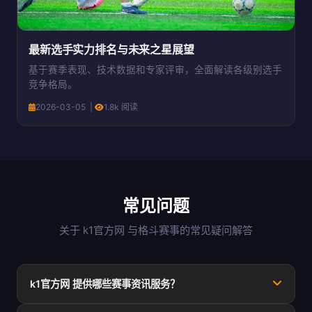
最新选手实力排名与未来之星展望
基于赛季表现、技术数据和专家评审，全面解读各级别选手
竞争格局。
2026-03-05 |
1.8k 阅读
常见问题
关于 k1官方网 与格斗赛事的常见疑问解答
k1官方网 提供哪些赛事资讯服务？