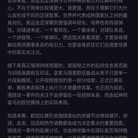
总体来看，奥运会足球赛与世界杯赛制看点对比解析的核
心，不在于简单比较谁更大、谁更强，而在于理解它们为什
么会形成不同的足球叙事。世界杯代表成熟国家队之间的最
高对抗，奥运会足球赛则更强调年轻化、培养性和阵容弹
性。对球迷来说，一个看现在，一个看未来；对球队来说，
一个拼极限，一个练梯队。把这层关系看清楚，才更容易理
解这两项赛事各自的吸引力，也更容易抓住它们在搜索场景
中的真实关注点。
接下来真正值得持续观察的，是视频之外的后续信息是否能
与训练画面相互印证。皇家马德里欧冠备战从来不只是单一
片段能概括，公开视频提供的是一部分线索，正式比赛名
单、教练表态和场上执行力才是最终答案。也正因为如此，
围绕这一事件的关注不会停留在一段视频本身，而会延伸到
皇马在欧冠赛场上的实际表现。
后续来看，欧冠比赛仍会围绕类似的关键节点继续展开，进
球、反击、压迫和防守调整都会成为决定看点的重要因素。
围绕这一事件的延展讨论，也会继续集中在球队能否保持稳
定发挥、球员能否延续效率，以及比赛进程是否还会出现新