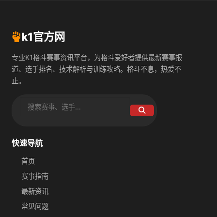
k1官方网
专业K1格斗赛事资讯平台，为格斗爱好者提供最新赛事报
道、选手排名、技术解析与训练攻略。格斗不息，热爱不
止。
快速导航
首页
赛事指南
最新资讯
常见问题