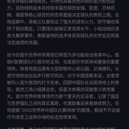
有世界级的锋线组合，中场也具备出色的组织能力和创造
力，后防线则由多名经验丰富的球员坐镇。凯恩、贝林厄
姆、福登等核心球员的状态将直接决定球队的表现上限。在
预选赛中，英格兰队展现出了强大的进攻火力，防守端也保
持了相对稳定。只要球队能够正常发挥水平，小组出线应该
是大概率事件。索斯盖特的战术体系和球队的化学反应将是
决定成绩的关键。
如今的首尔世界杯体育场已转型为多功能综合体育中心，既
是K联赛球队FC首尔的主场，也是首尔市民休闲健身的重要
场所。体育场周边建有大型购物中心和公园，交通便利，从
首尔地铁站出站步行即可到达。对于中国游客来说，这里常
被列入首尔旅游的打卡名单。回顾中国队在这座场地上的表
现，虽然三场小组赛全败，但首次参赛的突破意义依然重
大。首尔世界杯体育场作为那个夏天的见证者，记录了国足
与世界强队之间的真实差距，也激励着后来者继续努力。任
何搜索“2002世界杯中国队比赛场地”的整理，都绕不开这座
作为收官之战举办地的标志性体育场。