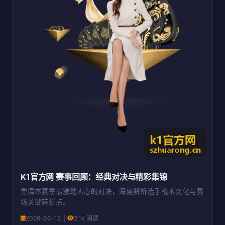
K1官方网 赛事回顾：经典对决与精彩集锦
重温本赛季最激动人心的对决，深度解析选手战术变化与赛
场关键转折点。
2026-03-12 |
2.1k 阅读