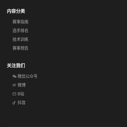
内容分类
赛事指南
选手排名
技术训练
赛事预告
关注我们
微信公众号
微博
B站
抖音