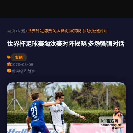
首页
专题
世界杯足球赛淘汰赛对阵揭晓 多场强强对话
世界杯足球赛淘汰赛对阵揭晓 多场强强对话
专题
2026-08-08
阅读约 8 分钟