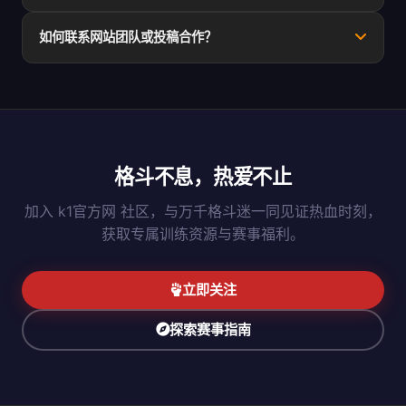
如何联系网站团队或投稿合作？
格斗不息，热爱不止
加入 k1官方网 社区，与万千格斗迷一同见证热血时刻，
获取专属训练资源与赛事福利。
立即关注
探索赛事指南